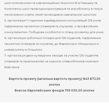
шкіл електроніки та інформаційних технологій в Гіжицьку та
Комплексу шкіл природокористування та агробізнесу в галузі
інклюзивної освіти, який проводився навчальною школою
5. організація 1-годинних індивідуальних консультацій 126 учнів,
підтриманих проектом (стажерів та слухачів), з професійним
консультантом. Побудова особистого плану розвитку для учня.
6. організація суботньої поїздки для 126 студентів, підтриманих
проектом (стажерів та слухачів), до Вармінсько-Мазурського
університету в Ольштині.
7. організація двох культурних заходів за участю 126 студентів
(стажерів та практикантів) на користь співробітників компанії
Kostrzewa.
Вартість проекту (загальна вартість проекту) 843 872,50
злотих
Внесок Європейських фондів 759 030,00 злотих