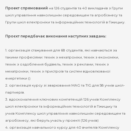
Проект спрямований
на 126 студентів та 40 викладачів з Групи
шкіл управління навколишнім середовищем та агробізнесу та
Групи шкіл електроніки та інформаційних технологій в Гіжицьку.
Проєкт передбачає виконання наступних завдань:
1. організація стажування для 68 студентів, які навчаються за
такими професіями: технік з мехатроніки, технік з економіки,
технік з оздоблення будівель, технік з реклами, технік з
мехатроніки, технік з пристроїв та систем відновлюваної
енергетики ()
2. організація курсу зі зварювання MAG та TIG для 58 учнів шкіл-
партнерів.
3. вдосконалення ключових компетенцій 126 учнів Комплексу
шкіл електроніки та інформаційних технологій в Гіжицьку та
учнів Комплексу шкіл управління навколишнім середовищем та
агробізнесу, які беруть участь у проекті (126 учнів)
4. організація навчального курсу для 40 вчителів Комплексу