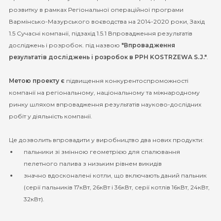
розвитку в рамках Регіональної операційної програми
Вармінсько-Мазурського воєводства на 2014-2020 роки, Захід
1.5 Сучасні компанії, підзахід 1.5.1 Впровадження результатів
досліджень і розробок. під назвою
"Впровадження
результатів досліджень і розробок в PPH KOSTRZEWA S.J."
.
Метою проекту є
підвищення конкурентоспроможності
компанії на регіональному, національному та міжнародному
ринку шляхом впровадження результатів науково-дослідних
робіт у діяльність компанії.
Це дозволить впровадити у виробництво два нових продукти:
пальники зі змінною геометрією для спалювання
пелетного палива з низьким рівнем викидів
значно вдосконалені котли, що включають даний пальник
(серії пальників 17кВт, 26кВт і 36кВт, серії котлів 16кВт, 24кВт,
32кВт).