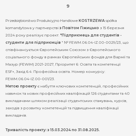
9
Przedsiębiorstwo Produkcyjno Handlowe
KOSTRZEWA
spółka
komandytowa у партнерстві
з Повітом Гіжицько
з 15 березня
2024 року реалізує проект:
"Підприємець для студентів -
студенти для підприємців
" № FEWM.06.04-IZ.00-0029/23, що
співфінансується Європейським Союзом з Європейського
соціального фонду в рамках Європейських фондів для Вармії та
Мазур (FEWiM) 2021-2027, Пріоритет 6: Освіта та компетенції
ESF+, Захід 6.4: Професійна освіта. Номер конкурсу:
FEWM.06.04-IZ.00-001/23.
Метою проекту
є набуття ключових компетенцій, професійних
навичок та нових професійних кваліфікацій 126 студентами та 40
викладачами шляхом реалізації студентських стажувань, курсів,
заходів з розвитку компетенцій та підвищення кваліфікації
викладачів.
Тривалість проекту: з 15.03.2024 по 31.08.2025.