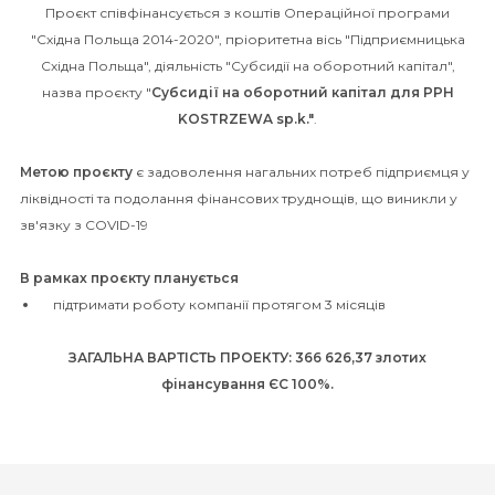
Проєкт співфінансується з коштів Операційної програми
"Східна Польща 2014-2020", пріоритетна вісь "Підприємницька
Східна Польща", діяльність "Субсидії на оборотний капітал",
назва проєкту "
Субсидії на оборотний капітал для PPH
KOSTRZEWA sp.k."
.
Метою проєкту
є задоволення нагальних потреб підприємця у
ліквідності та подолання фінансових труднощів, що виникли у
зв'язку з COVID-19
В рамках проєкту планується
підтримати роботу компанії протягом 3 місяців
ЗАГАЛЬНА ВАРТІСТЬ ПРОЕКТУ: 366 626,37 злотих
фінансування ЄС 100%.