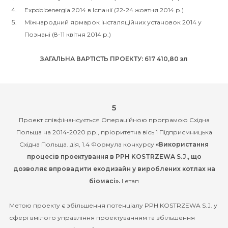
Expobioenergia 2014 в Іспанії (22-24 жовтня 2014 р.)
Міжнародний ярмарок інсталяційних установок 2014 у
Познані (8-11 квітня 2014 р.)
ЗАГАЛЬНА ВАРТІСТЬ ПРОЕКТУ: 617 410,80 зл
5
Проект співфінансується Операційною програмою Східна
Польща на 2014-2020 рр., пріоритетна вісь 1 Підприємницька
Східна Польща. дія, 1.4 Формула конкурсу
«Використання
процесів проектування в PPH KOSTRZEWA S.J., що
дозволяє впровадити екодизайн у вироблених котлах на
біомасі».
І етап
Метою проекту є збільшення потенціалу PPH KOSTRZEWA S.J. у
сфері вмілого управління проектуванням та збільшення