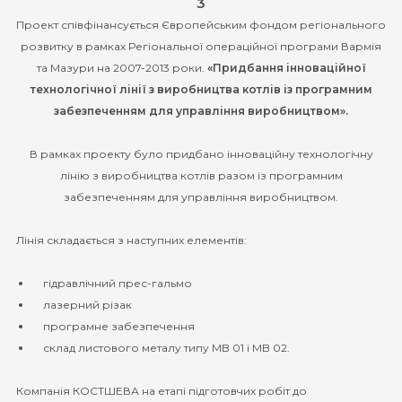
3
Проект співфінансується Європейським фондом регіонального
розвитку в рамках Регіональної операційної програми Вармія
та Мазури на 2007-2013 роки.
«Придбання інноваційної
технологічної лінії з виробництва котлів із програмним
забезпеченням для управління виробництвом».
В рамках проекту було придбано інноваційну технологічну
лінію з виробництва котлів разом із програмним
забезпеченням для управління виробництвом.
Лінія складається з наступних елементів:
гідравлічний прес-гальмо
лазерний різак
програмне забезпечення
склад листового металу типу MB 01 і MB 02.
Компанія КОСТШЕВА на етапі підготовчих робіт до