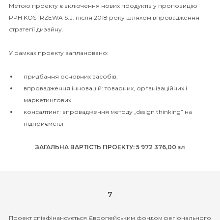
Метою проекту є включення нових продуктів у пропозицію
PPH KOSTRZEWA S.J. після 2018 року шляхом впровадження
стратегії дизайну.
У рамках проекту заплановано:
придбання основних засобів,
впровадження інновацій: товарних, організаційних і
маркетингових
консалтинг: впровадження методу „design thinking” на
підприємстві
ЗАГАЛЬНА ВАРТІСТЬ ПРОЕКТУ: 5 972 376,00 зл
7
Проект співфінансується Європейським фондом регіонального