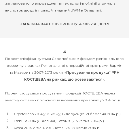
запланованого впровадження технологічної лінії отримала
висновок щодо інновацій, виданий UWM в Ольштині.
ЗАГАЛЬНА ВАРТІСТЬ ПРОЕКТУ: 4 306 230,00 зл
4
Проект співфінансується Європейським фондом регіонального
розвитку в рамках Регіональної операційної програми Вармія
та Мазури на 2007-2013 роки.
«Просування продукції PPH
КОСТШЕВА на ринках, що розвиваються».
Проект стосується просування продукції КОСТШЕВА через
участь у окремих польських та іноземних ярмарках у 2014 році:
CrpofoKcno 2014 у Мінську, Білорусь (18-21 березня 2014 р.)
Estbuild 2014 у Таллінні, Естонія (2-5 квітня 2014 р.)
Resta 2014 у Вільнюсі, Литва (24-27 квітня 2014 р.)