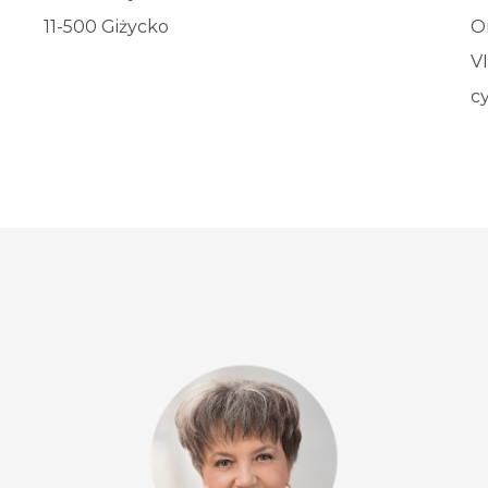
11-500 Giżycko
О
V
с