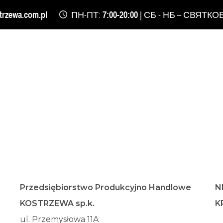
trzewa.com.pl
ПН-ПТ:
7:00-20:00
| СБ - НБ – СВЯТКОВ
Przedsiębiorstwo Produkcyjno Handlowe
N
KOSTRZEWA sp.k.
K
ul. Przemysłowa 11A