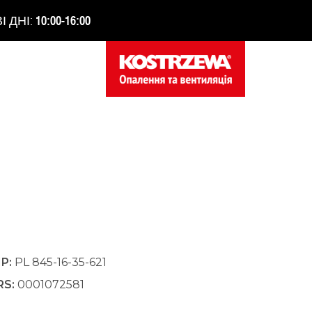
І ДНІ:
10:00-16:00
IP:
PL 845-16-35-621
RS:
0001072581