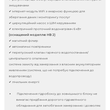
змішувачами
✔ інтернет-модуль WiFi з хмарною функцією для
зберігання даних і моніторингу послуг
✔ циркуляційний насос з ШІМ керуванням
✔ електричний проточний водонагрівач 6 кВт
(оснащений моделлю HB 2)
✔ магнітний фільтр
✔ автоматичні повітряники
✔ перепускний клапан гарячого водопостачання/
центрального опалення
система захисту від замерзання з власним акумуляторним
живленням (система, що не потребує підключення до
водопроводу)
✔ лічильник енергії
Підключення гідробоксу до зовнішнього блоку не
вимагає придбання дорогого гідравлічного
обладнання для запобігання замерзанню і дозволяє