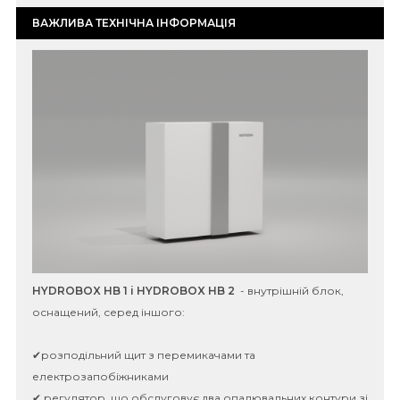
ВАЖЛИВА ТЕХНІЧНА ІНФОРМАЦІЯ
HYDROBOX HB 1 i HYDROBOX HB 2
- внутрішній блок,
оснащений, серед іншого:
✔розподільний щит з перемикачами та
електрозапобіжниками
✔ регулятор, що обслуговує два опалювальних контури зі