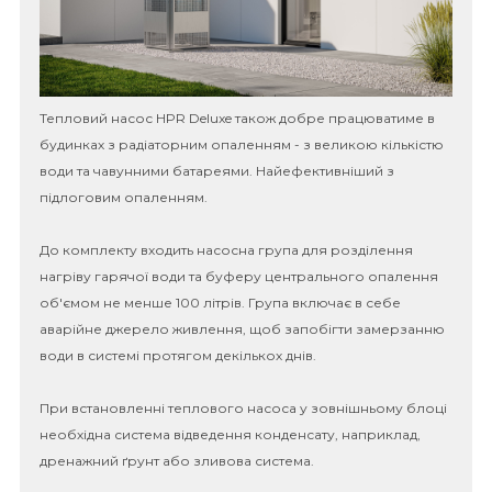
Тепловий насос HPR Deluxe також добре працюватиме в
будинках з радіаторним опаленням - з великою кількістю
води та чавунними батареями. Найефективніший з
підлоговим опаленням.
До комплекту входить насосна група для розділення
нагріву гарячої води та буферу центрального опалення
об'ємом не менше 100 літрів. Група включає в себе
аварійне джерело живлення, щоб запобігти замерзанню
води в системі протягом декількох днів.
При встановленні теплового насоса у зовнішньому блоці
необхідна система відведення конденсату, наприклад,
дренажний ґрунт або зливова система.