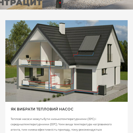
INOX
ЯК ВИБРАТИ ТЕПЛОВИЙ НАСОС
Теплові насоси можуть бути низькотемпературними (35°C) і
середньотемпературними (55°C). Чим вища температура нагріваючого
агента, тим нижча ефективність приладу, тому рекомендується