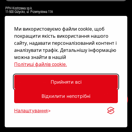
PPH Kostrzewa sp.k.
11-500 Giżycko, ul. Przemysłowa 11A
biuro@kostrzewa.com.pl
www.kostrzewa.com.pl
Ми використовуємо файли cookie, щоб
КОНТАКТ
покращити якість використання нашого
ІНФОРМАЦІЙНИЙ БЮЛЕТЕНЬ
сайту, надавати персоналізований контент і
аналізувати трафік. Детальнішу інформацію
можна знайти в нашій
Політиці файлів cookie.
Прийняти всі
Надсилаючи форму, я підтверджую, що прочитав і приймаю
політику обробки
персональних даних
.
Зареєструватися
Відхилити непотрібні
Налаштування