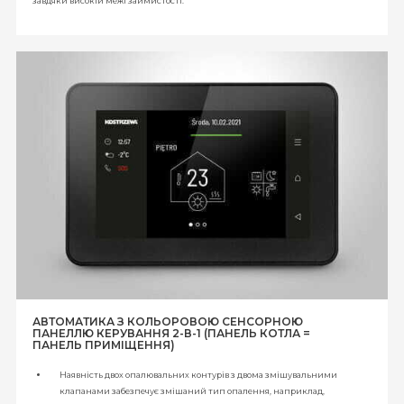
завдяки високій межі займистості.
Холодоагент R290 не викликає корозії, що позитивно впливає на термін
служби пристрою. Він має нульовий коефіцієнт ODP /
озоноруйнівного
потенціалу
/ (озононейтральний) і виключно низький коефіцієнт GWP /
потенціал глобального потепління
/, що означає мінімальний вплив на
глобальне потепління в порівнянні з іншими холодоагентами. R290 -
сучасний, екологічно нейтральний холодоагент, який гарантує хорошу
продуктивність обладнання.
R290 - найсучасніший холодоагент, який гарантує хороші показники,
безпечну експлуатацію та відсутність корозії пристрою. Пропанові теплові
насоси не потребують реєстрації або оплати за викиди газу.
АВТОМАТИКА З КОЛЬОРОВОЮ СЕНСОРНОЮ
ПАНЕЛЛЮ КЕРУВАННЯ 2-В-1 (ПАНЕЛЬ КОТЛА =
ПАНЕЛЬ ПРИМІЩЕННЯ)
Наявність двох опалювальних контурів з двома змішувальними
клапанами забезпечує змішаний тип опалення, наприклад,