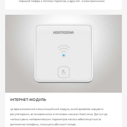
перший поверх з теплою підлогою, а другий - з електричними
радіаторами.
Розрахунок ефективності СОР /
коефіцієнта перетворення теплоти/
холоду
/.
Керує буферним нагрівачем і рекомендованим водонагрівачем
гарячого водопостачання
ІНТЕРНЕТ-МОДУЛЬ
це вдосконалений комунікаційний модуль, який дозволяє керувати
регуляторами, встановленими в теплових насосах Kostrzewa. Доступ до
налаштувань найважливіших параметрів насоса забезпечується за
допомогою телефону, планшета або комп'ютера.