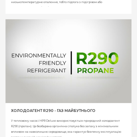
низькотемпературне опалення, тобто підлога з підігрівом або
низькотемпературні радіатори.
ХОЛОДОАГЕНТ R290 - ГАЗ МАЙБУТНЬОГО
У тепловому насосі HPR Deluxe використовується природний холодоагент
R290 (пропан). Це безбарвна органічна сполука без запаху з мінімальним
впливом на навколишнє середовище, яка гарантує безпечну експлуатацію