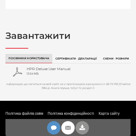
Як це працює?
- Керування роботою насоса за допомогою комп'ютера через веб-сайт.
- Під час керування за допомогою комп'ютера ми маємо повну картину
роботи теплового насоса, отримуючи доступ до історії аварійних сигналів,
Завантажити
корисною функцією є також графіки енергоспоживання.
ПОСІБНИКИ КОРИСТУВАЧА
СЕРТИФІКАТИ · ДЕКЛАРАЦІЇ
СХЕМИ · РОЗМІРИ
HPR Deluxe User Manual
13.54 MB
Інформація, що міститься на веб-сайті, не є пропозицією в розумінні ст. 66 ГК РФ 23 квітня
1964 р. Книга перша, титул IV, розділ II.
Політика файлів cookie
Політика конфіденційності
Карта сайту